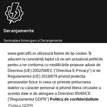
Deranjamente
Semnalare Intreruperi si Deranjamente
Telefon: 0754.24.1111
Email: office@getica95.ro
www.getica95.ro utilizează fișiere de tip cookie. Îți
aducem la cunoștință faptul că ne-am actualizat politicile
pentru a ne conforma cu modificările propuse aduse de
Directiva (UE) 2002/58/EC ("Directiva E-Privacy") si de
Regulamentul (UE) 2016/679 privind protectia
persoanelor fizice in ceea ce priveste prelucrarea
datelor cu caracter personal si privind libera circulatie a
©2021 Getica 95, All Rights Reserved. With Love by
Tricubiq
acestor date si de abrogare a Directivei 95/46/CE
Solutions
("Regulamentul GDPR")
Politica de confidențialitate
Politica GDPR