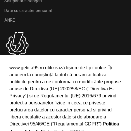
Soluționare Plângeri
Date cu caracter personal
ANRE
Deranjamente
www.getica95.ro utilizează fișiere de tip cookie. Îți
aducem la cunoștință faptul că ne-am actualizat
Semnalare Intreruperi si Deranjamente
politicile pentru a ne conforma cu modificările propuse
Telefon: 0754.24.1111
aduse de Directiva (UE) 2002/58/EC ("Directiva E-
Email: office@getica95.ro
Privacy") si de Regulamentul (UE) 2016/679 privind
protectia persoanelor fizice in ceea ce priveste
prelucrarea datelor cu caracter personal si privind
libera circulatie a acestor date si de abrogare a
Directivei 95/46/CE ("Regulamentul GDPR")
Politica