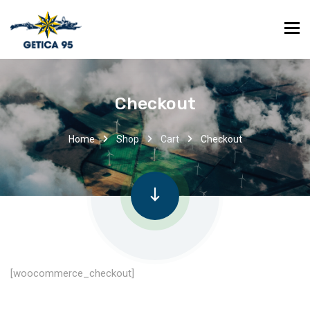
Checkout
Home
Shop
Cart
Checkout
[woocommerce_checkout]